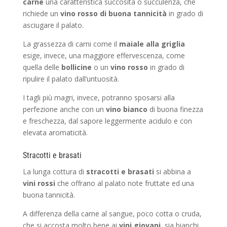
carne
una caratteristica succosità o succulenza, che
richiede un
vino rosso di buona tannicità
in grado di
asciugare il palato.
La grassezza di carni come il
maiale alla griglia
esige, invece, una maggiore effervescenza, come
quella delle
bollicine
o un
vino rosso
in grado di
ripulire il palato dall’untuosità.
I tagli più magri, invece, potranno sposarsi alla
perfezione anche con un
vino bianco
di buona finezza
e freschezza, dal sapore leggermente acidulo e con
elevata aromaticità.
Stracotti e brasati
La lunga cottura di
stracotti e brasati
si abbina a
vini rossi
che offrano al palato note fruttate ed una
buona tannicità.
A differenza della carne al sangue, poco cotta o cruda,
che si accosta molto bene ai
vini giovani
, sia bianchi