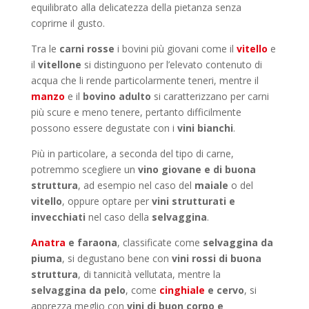
equilibrato alla delicatezza della pietanza senza
coprirne il gusto.
Tra le
carni rosse
i bovini più giovani come il
vitello
e
il
vitellone
si distinguono per l’elevato contenuto di
acqua che li rende particolarmente teneri, mentre il
manzo
e il
bovino adulto
si caratterizzano per carni
più scure e meno tenere, pertanto difficilmente
possono essere degustate con i
vini bianchi
.
Più in particolare, a seconda del tipo di carne,
potremmo scegliere un
vino giovane e di buona
struttura
, ad esempio nel caso del
maiale
o del
vitello
, oppure optare per
vini strutturati e
invecchiati
nel caso della
selvaggina
.
Anatra
e faraona
, classificate come
selvaggina da
piuma
, si degustano bene con
vini rossi di buona
struttura
, di tannicità vellutata, mentre la
selvaggina da pelo
, come
cinghiale
e cervo
, si
apprezza meglio con
vini di buon corpo e