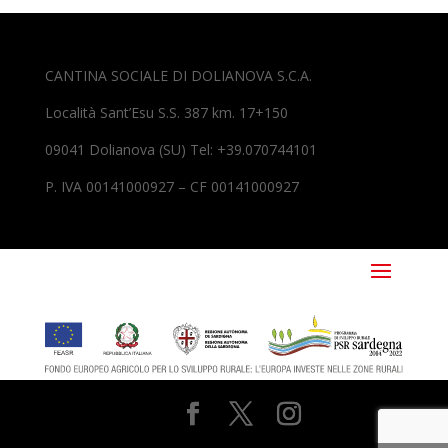
CANTINA SOCIALE DI DOLIANOVA S.C.A.
Località Sant’Esu S.S. 387 km. 17+150
09041 Dolianova (SU) Tel: +39.070744101
P. IVA 00141000927 – CF 00141000927