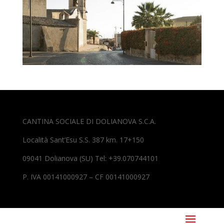
CANTINA SOCIALE DI DOLIANOVA S.C.A.
Località Sant’Esu S.S. 387 km. 17+150
09041 Dolianova (SU) Tel: +39.070744101
P. IVA 00141000927 – CF 00141000927