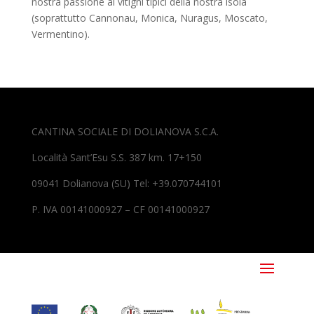
nostra passione ai vitigni tipici della nostra isola
(soprattutto Cannonau, Monica, Nuragus, Moscato,
Vermentino).
CANTINA SOCIALE DI DOLIANOVA S.C.A.
Località Sant’Esu S.S. 387 km. 17+150
09041 Dolianova (SU) Tel: +39.070744101
P. IVA 00141000927 – CF 00141000927