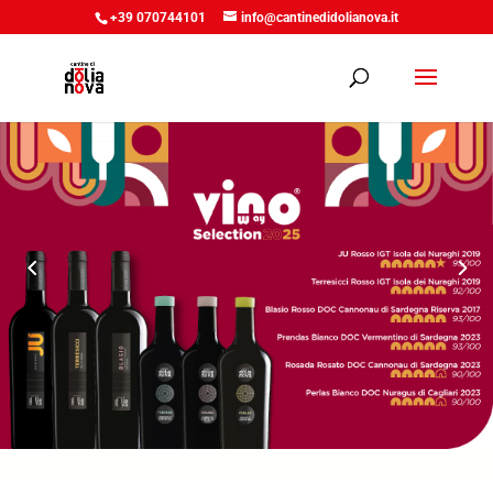
+39 070744101
info@cantinedidolianova.it