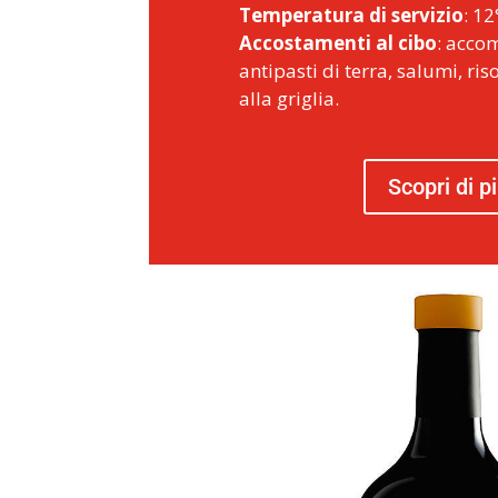
Temperatura di servizio
: 12
Accostamenti al cibo
: acco
antipasti di terra, salumi, ris
alla griglia.
Scopri di p