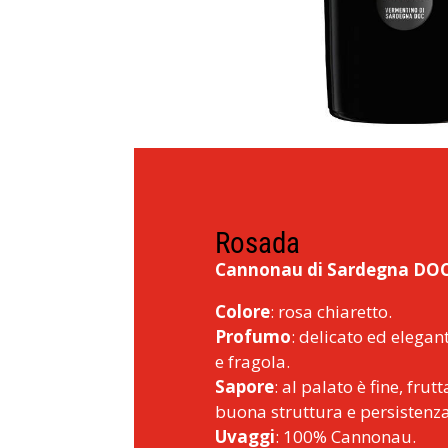
Rosada
Cannonau di Sardegna DO
Colore
: rosa chiaretto.
Profumo
: delicato ed elegant
e fragola.
Sapore
: al palato è fine, fru
buona struttura e persistenza
Uvaggi
: 100% Cannonau.