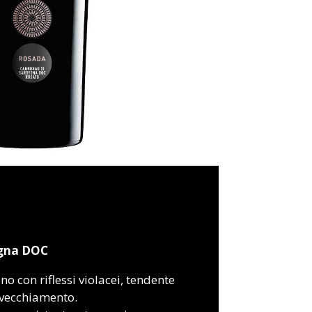
egna DOC
ino con riflessi violacei, tendente
nvecchiamento.