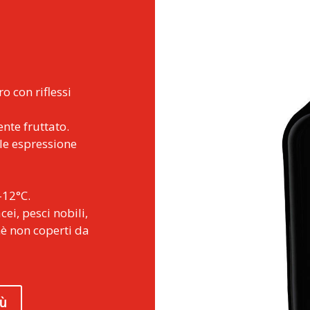
ro con riflessi
nte fruttato.
ole espressione
-12°C.
acei, pesci nobili,
hè non coperti da
iù