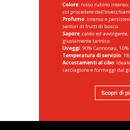
Colore
: rosso rubino intenso, 
col procedere dell’invecchiam
Profumo
: intenso e persisten
sentori di frutti di bosco.
Sapore
: caldo ed avvolgente,
giustamente tannico.
Uvaggi
: 90% Cannonau, 10% 
Temperatura di servizio
: 18
Accostamenti al cibo
: ideal
cacciagione e formaggi dal gu
Scopri di p