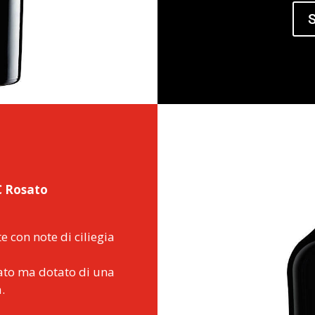
S
C Rosato
e con note di ciliegia
ttato ma dotato di una
.