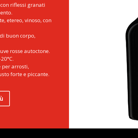
con riflessi granati
ento.
te, etereo, vinoso, con
 di buon corpo,
uve rosse autoctone.
-20°C.
e per arrosti,
sto forte e piccante.
iù