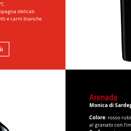
°C.
mpagna delicati
otti e carni bianche
iù
Arenada
Monica di Sard
Colore
: rosso rub
al granato con l’i