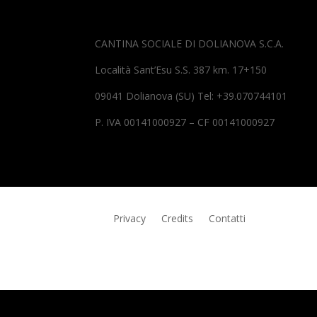
CANTINA SOCIALE DI DOLIANOVA S.C.A.
Località Sant’Esu S.S. 387 km. 17+150
09041 Dolianova (SU) Tel: +39.070744101
P. IVA 00141000927 – CF 00141000927
Privacy
Credits
Contatti