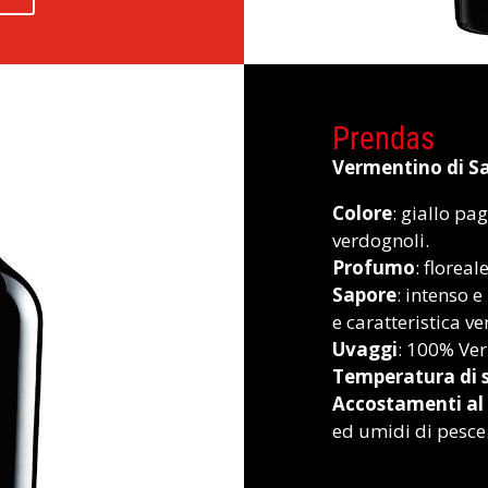
Prendas
Vermentino di 
Colore
: giallo pag
verdognoli.
Profumo
: floreal
Sapore
: intenso e
e caratteristica v
Uvaggi
: 100% Ve
Temperatura di s
Accostamenti al 
ed umidi di pesce