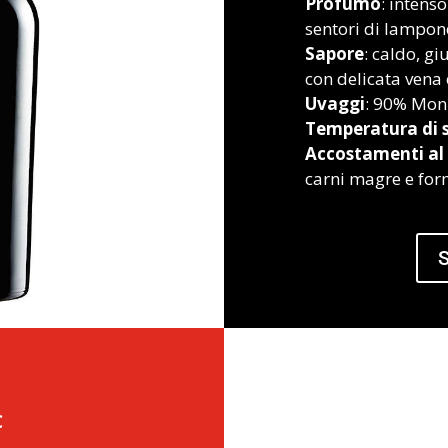
Profumo
: intenso
sentori di lampone 
Sapore
: caldo, g
con delicata vena
Uvaggi
: 90% Moni
Temperatura di s
Accostamenti al 
carni magre e for
S
C