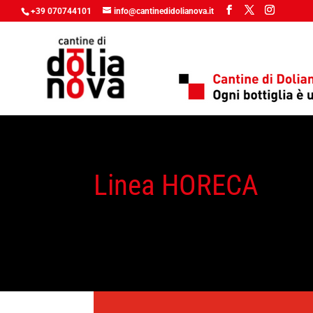
+39 070744101
info@cantinedidolianova.it
Linea HORECA