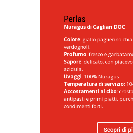
Perlas
Nuragus di Cagliari DOC
Colore
: giallo paglierino chia
verdognoli.
Profumo
: fresco e garbatame
Sapore
: delicato, con piacev
acidula.
Uvaggi
: 100% Nuragus.
Temperatura di servizio
: 10
Accostamenti al cibo
: crost
antipasti e primi piatti, purc
condimenti forti.
Scopri di p