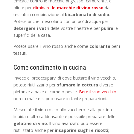
efficace contro le macchie di grasso, carburante, di
olio e per
eliminare
le macchie di vino rosso
dai
tessuti in combinazione al
bicarbonato di sodio
.
Potete anche mescolarlo con un po’ di acqua per
detergere i vetri
delle vostre finestre e per
pulire
le
superfici della casa.
Potete usare il vino rosso anche come
colorante
per i
tessuti.
Come condimento in cucina
Invece di preoccuparvi di dove buttare il vino vecchio,
potete riutilizzarlo per
sfumare in cottura
diverse
pietanze a base di carne o pesce.
Bere il vino vecchio
non fa male e si può usare in tante preparazioni.
Mescolate il vino rosso allo zucchero e alla pectina
liquida o altro addensante è possibile preparare delle
gelatine di vino
. Il vino avanzato può essere
riutilizzato anche per
insaporire sughi e risotti
;