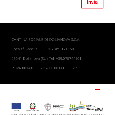
Invia
CANTINA SOCIALE DI DOLIANOVA S.C.A.
Località Sant’Esu S.S. 387 km. 17+150
09041 Dolianova (SU) Tel: +39.070744101
P. IVA 00141000927 – CF 00141000927