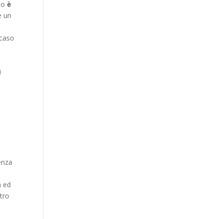
aso
è
e un
 caso
i
enza
i
a ed
stro