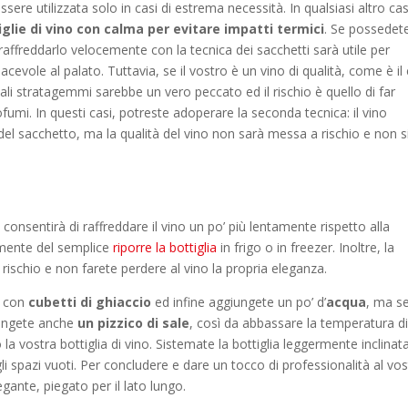
ere utilizzata solo in casi di estrema necessità. In qualsiasi altro c
iglie di vino con calma per evitare impatti termici
. Se possedet
affreddarlo velocemente con la tecnica dei sacchetti sarà utile per
piacevole al palato. Tuttavia, se il vostro è un vino di qualità, come è il
 tali stratagemmi sarebbe un vero peccato ed il rischio è quello di far
fumi. In questi casi, potreste adoperare la seconda tecnica: il vino
del sacchetto, ma la qualità del vino non sarà messa a rischio e non s
nsentirà di raffreddare il vino un po’ più lentamente rispetto alla
mente del semplice
riporre la bottiglia
in frigo o in freezer. Inoltre, la
rischio e non farete perdere al vino la propria eleganza.
i con
cubetti di ghiaccio
ed infine aggiungete un po’ d’
acqua
, ma s
giungete anche
un pizzico di sale
, così da abbassare la temperatura d
 la vostra bottiglia di vino. Sistemate la bottiglia leggermente inclinat
i spazi vuoti. Per concludere e dare un tocco di professionalità al vo
gante, piegato per il lato lungo.