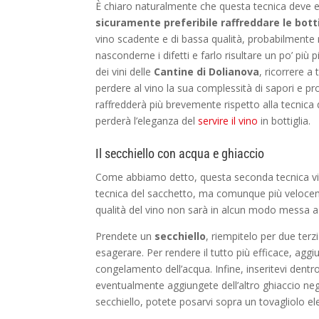
È chiaro naturalmente che questa tecnica deve ess
sicuramente preferibile raffreddare le bott
vino scadente e di bassa qualità, probabilmente r
nasconderne i difetti e farlo risultare un po’ più 
dei vini delle
Cantine di Dolianova
, ricorrere a
perdere al vino la sua complessità di sapori e pro
raffredderà più brevemente rispetto alla tecnica 
perderà l’eleganza del
servire il vino
in bottiglia.
Il secchiello con acqua e ghiaccio
Come abbiamo detto, questa seconda tecnica vi co
tecnica del sacchetto, ma comunque più veloce
qualità del vino non sarà in alcun modo messa a 
Prendete un
secchiello
, riempitelo per due terz
esagerare. Per rendere il tutto più efficace, ag
congelamento dell’acqua. Infine, inseritevi dentro
eventualmente aggiungete dell’altro ghiaccio negl
secchiello, potete posarvi sopra un tovagliolo ele