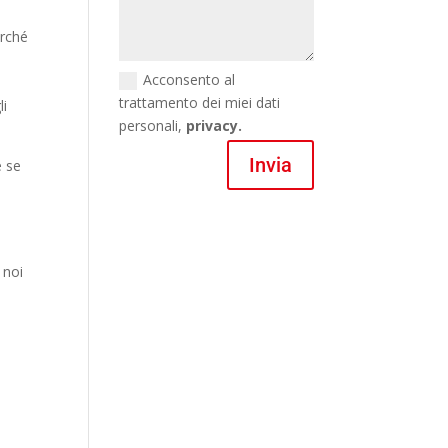
erché
Acconsento al
trattamento dei miei dati
li
personali,
privacy.
Invia
e se
 noi