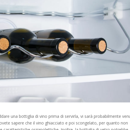
eddare una bottiglia di vino prima di servirla, vi sarà probabilmente ven
dovete sapere che il vino ghiacciato e poi scongelato, per quanto non
caratteristiche organolettiche. Inoltre, la bottiglia di vetro potrebbe