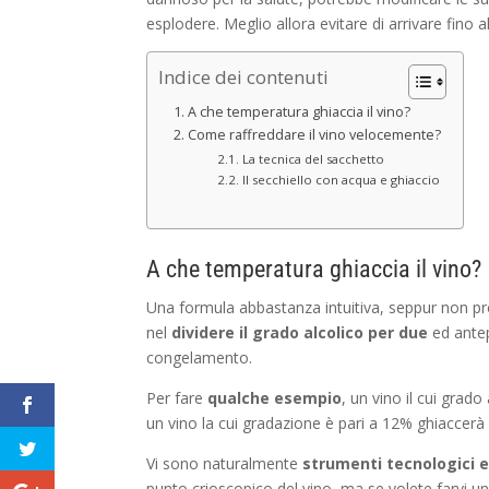
esplodere. Meglio allora evitare di arrivare fin
Indice dei contenuti
A che temperatura ghiaccia il vino?
Come raffreddare il vino velocemente?
La tecnica del sacchetto
Il secchiello con acqua e ghiaccio
A che temperatura ghiaccia il vino?
Una formula abbastanza intuitiva, seppur non pr
nel
dividere il grado alcolico per due
ed antep
congelamento.
Per fare
qualche
esempio
, un vino il cui grad
un vino la cui gradazione è pari a 12% ghiaccerà 
Vi sono naturalmente
strumenti tecnologici 
punto crioscopico del vino, ma se volete farvi un