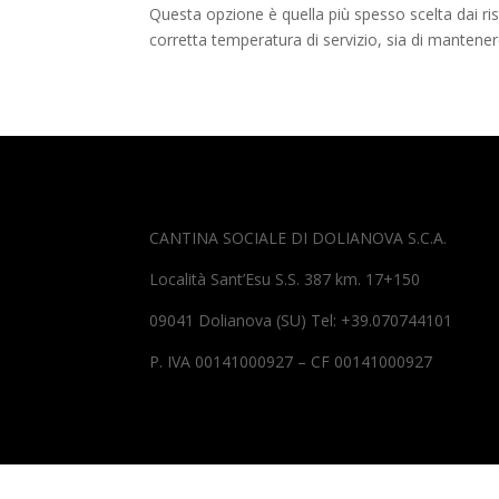
Questa opzione è quella più spesso scelta dai risto
corretta temperatura di servizio, sia di mantene
CANTINA SOCIALE DI DOLIANOVA S.C.A.
Località Sant’Esu S.S. 387 km. 17+150
09041 Dolianova (SU) Tel: +39.070744101
P. IVA 00141000927 – CF 00141000927