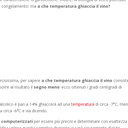
o al congelamento: ma
a che temperatura ghiaccia il vino
?
ecisissima, per sapere
a che temperatura ghiaccia il vino
consist
orre al risultato il
segno meno
: ecco ottenuti i gradi centigradi di
o alcolico è pari a 14% ghiaccerà ad una
temperatura
di circa -7°C, men
a circa -6°C e via dicendo.
e computerizzati
per essere più precisi e determinare con esattezza 
’idea veloce questa semplice divisione vi sarà sicuramente d’aiuto.