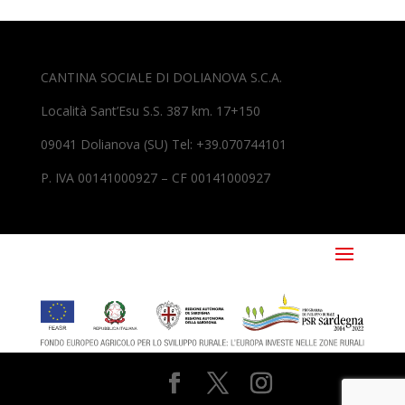
CANTINA SOCIALE DI DOLIANOVA S.C.A.
Località Sant’Esu S.S. 387 km. 17+150
09041 Dolianova (SU) Tel: +39.070744101
P. IVA 00141000927 – CF 00141000927