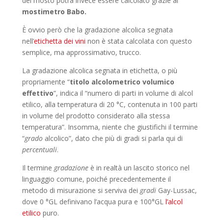
del mosto potrà invece essere calcolato grazie al
mostimetro Babo.
È ovvio però che la gradazione alcolica segnata
nell’
etichetta dei vini
non è stata calcolata con questo
semplice, ma approssimativo, trucco.
La gradazione alcolica segnata in etichetta, o più
propriamente “
titolo alcolometrico volumico
effettivo
”, indica il “numero di parti in volume di alcol
etilico, alla temperatura di 20 °C, contenuta in 100 parti
in volume del prodotto considerato alla stessa
temperatura”. Insomma, niente che giustifichi il termine
“
grado
alcolico”, dato che più di gradi si parla qui di
percentuali
.
Il termine
gradazione
è in realtà un lascito storico nel
linguaggio comune, poiché precedentemente il
metodo di misurazione si serviva dei
gradi
Gay-Lussac,
dove 0 °GL definivano l’acqua pura e 100°GL
l’alcol
etilico
puro.