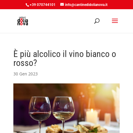
+39 070744101
info@cantinedidolianova.it
È più alcolico il vino bianco o
rosso?
30 Gen 2023