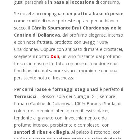
gusti personali e
in base all’occasione
di consumo.
Se dovete accompagnare
un piatto a base di pesce
come cruditè di mare potreste optare per un bianco
secco, il
Cáralis Spumante Brut Chardonnay delle
Cantine di Dolianova
, dal profumo elegante, intenso
e con note fruttate, prodotto con uvaggi 100%
Chardonnay. Oppure con antipasti di mare e crostacei,
scegliete il nostro
Dolì
, un vino frizzante dal profumo
fresco, intenso e fruttato con note di mandorle e di
fiori bianchi e dal sapore vivace, morbido e con una
persistente nota di freschezza.
Per
carni rosse e formaggi stagionati
è perfetto il
Terresicci
– Rosso Isola dei Nuraghi IGT, sempre
firmato Cantine di Dolianova, 100% Barbera Sarda, di
colore rosso rubino intenso con riflessi violacei,
tendente al granato con l’invecchiamento e dal
profumo intenso, persistente e complesso, con
sentori di ribes e ciliegia
. Al palato è rotondo, con