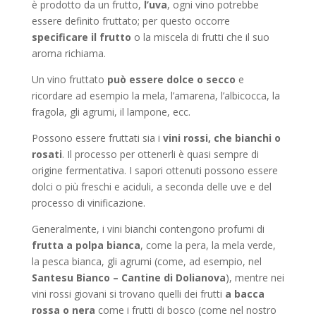
è prodotto da un frutto,
l’uva
, ogni vino potrebbe
essere definito fruttato; per questo occorre
specificare il frutto
o la miscela di frutti che il suo
aroma richiama.
Un vino fruttato
può essere dolce o secco
e
ricordare ad esempio la mela, l’amarena, l’albicocca, la
fragola, gli agrumi, il lampone, ecc.
Possono essere fruttati sia i
vini rossi, che bianchi o
rosati
. Il processo per ottenerli è quasi sempre di
origine fermentativa. I sapori ottenuti possono essere
dolci o più freschi e aciduli, a seconda delle uve e del
processo di vinificazione.
Generalmente, i vini bianchi contengono profumi di
frutta a polpa bianca
, come la pera, la mela verde,
la pesca bianca, gli agrumi (come, ad esempio, nel
Santesu Bianco – Cantine di Dolianova
), mentre nei
vini rossi giovani si trovano quelli dei frutti
a bacca
rossa o nera
come i frutti di bosco (come nel nostro