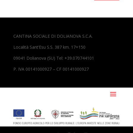
CANTINA SOCIALE DI DOLIANOVA S.C.A.
Località Sant’Esu S.S. 387 km. 17+150
09041 Dolianova (SU) Tel: +39.070744101
P. IVA 00141000927 – CF 00141000927