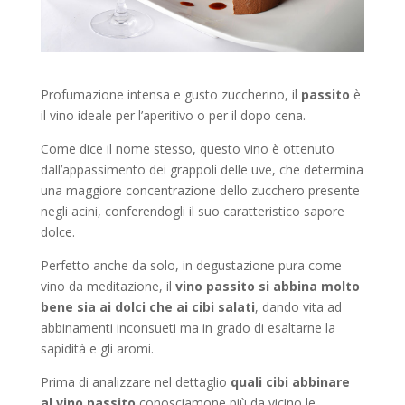
Profumazione intensa e gusto zuccherino, il
passito
è
il vino ideale per l’aperitivo o per il dopo cena.
Come dice il nome stesso, questo vino è ottenuto
dall’appassimento dei grappoli delle uve, che determina
una maggiore concentrazione dello zucchero presente
negli acini, conferendogli il suo caratteristico sapore
dolce.
Perfetto anche da solo, in degustazione pura come
vino da meditazione, il
vino passito
si abbina molto
bene sia ai dolci che ai cibi salati
, dando vita ad
abbinamenti inconsueti ma in grado di esaltarne la
sapidità e gli aromi.
Prima di analizzare nel dettaglio
quali cibi abbinare
al vino passito
conosciamone più da vicino le