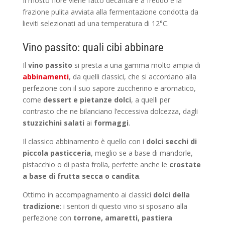
Il mosto fiore viene fatto decantare a freddo e la
frazione pulita avviata alla fermentazione condotta da
lieviti selezionati ad una temperatura di 12°C.
Vino passito: quali cibi abbinare
Il
vino passito
si presta a una gamma molto ampia di
abbinamenti
, da quelli classici, che si accordano alla
perfezione con il suo sapore zuccherino e aromatico,
come
dessert e pietanze dolci
, a quelli per
contrasto che ne bilanciano l’eccessiva dolcezza, dagli
stuzzichini salati
ai
formaggi
.
Il classico abbinamento è quello con i
dolci secchi di
piccola pasticceria
, meglio se a base di mandorle,
pistacchio o di pasta frolla, perfette anche le
crostate
a base di frutta secca o candita
.
Ottimo in accompagnamento ai classici
dolci della
tradizione
: i sentori di questo vino si sposano alla
perfezione con
torrone, amaretti, pastiera