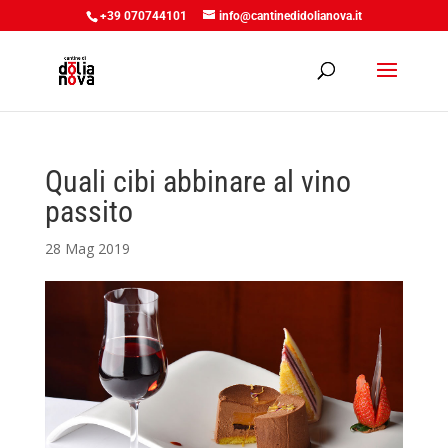
+39 070744101
info@cantinedidolianova.it
Quali cibi abbinare al vino
passito
28 Mag 2019