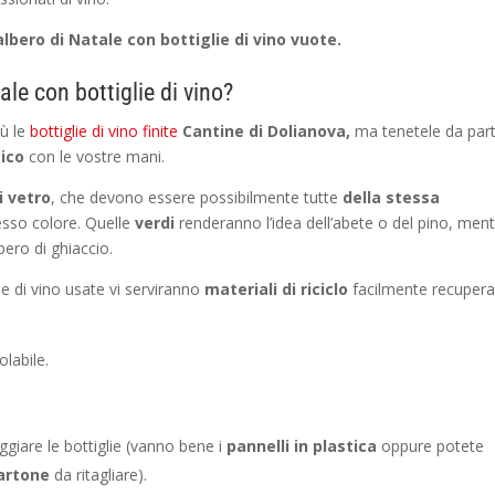
albero di Natale con bottiglie di vino vuote.
ale con bottiglie di vino?
iù le
bottiglie di vino finite
Cantine di Dolianova,
ma tenetele da par
ico
con le vostre mani.
i vetro
, che devono essere possibilmente tutte
della stessa
sso colore. Quelle
verdi
renderanno l’idea dell’abete o del pino, men
ero di ghiaccio.
ie di vino usate vi serviranno
materiali di riciclo
facilmente recuperab
labile.
poggiare le bottiglie (vanno bene i
pannelli in plastica
oppure potete
cartone
da ritagliare).