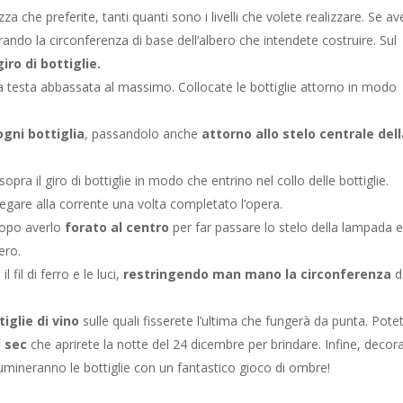
za che preferite, tanti quanti sono i livelli che volete realizzare. Se av
urando la circonferenza di base dell’albero che intendete costruire. Sul
giro di bottiglie.
la testa abbassata al massimo. Collocate le bottiglie attorno in modo
 ogni bottiglia
, passandolo anche
attorno allo stelo centrale del
pra il giro di bottiglie in modo che entrino nel collo delle bottiglie.
llegare alla corrente una volta completato l’opera.
 dopo averlo
forato al centro
per far passare lo stelo della lampada e i
ero.
l fil di ferro e le luci,
restringendo man mano la circonferenza
d
tiglie di vino
sulle quali fisserete l’ultima che fungerà da punta. Pote
i sec
che aprirete la notte del 24 dicembre per brindare. Infine, decor
lumineranno le bottiglie con un fantastico gioco di ombre!