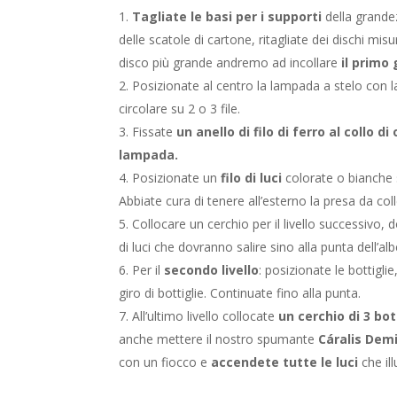
Tagliate le basi per i supporti
della grandez
delle scatole di cartone, ritagliate dei dischi mis
disco più grande andremo ad incollare
il primo 
Posizionate al centro la lampada a stelo con 
circolare su 2 o 3 file.
Fissate
un
anello di filo di ferro al collo di
lampada.
Posizionate un
filo di luci
colorate o bianche so
Abbiate cura di tenere all’esterno la presa da co
Collocare un cerchio per il livello successivo,
di luci che dovranno salire sino alla punta dell’alb
Per il
secondo livello
: posizionate le bottiglie, i
giro di bottiglie. Continuate fino alla punta.
All’ultimo livello collocate
un cerchio di 3 bot
anche mettere il nostro spumante
Cáralis Dem
con un fiocco e
accendete tutte le luci
che il