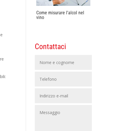
Come misurare l'alcol nel
vino
te
Contattaci
tre
ili: