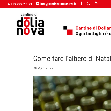
+39 070744101
info@cantinedidolianova.it
Come fare l’albero di Natal
30 Ago 2022