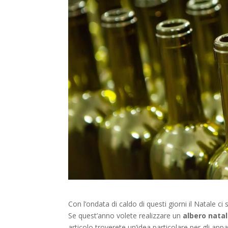
Con l’ondata di caldo di questi giorni il Natale
Se quest’anno volete realizzare un
albero natal
articolo troverete un’idea particolare per gli appa