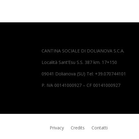
CANTINA SOCIALE DI DOLIANOVA S.C.A.
Località Sant’Esu S.S. 387 km. 17+150
09041 Dolianova (SU) Tel: +39.070744101
P. IVA 00141000927 – CF 00141000927
Privacy
Credits
Contatti