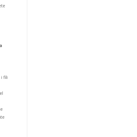
ete
la
 fili
el
te
ate