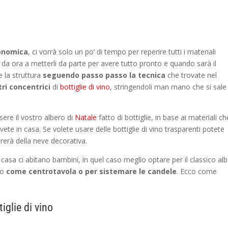
onomica
, ci vorrà solo un po’ di tempo per reperire tutti i materiali
 da ora a metterli da parte per avere tutto pronto e quando sarà il
 la struttura
seguendo passo passo la tecnica
che trovate nel
ri concentrici
di
bottiglie di vino
, stringendoli man mano che si sale
ere il vostro albero di
Natale
fatto di bottiglie, in base ai materiali ch
te in casa. Se volete usare delle bottiglie di vino trasparenti potete
rerà della neve decorativa.
casa ci abitano bambini, in quel caso meglio optare per il classico al
no
come centrotavola o per sistemare le candele
. Ecco come
iglie di vino