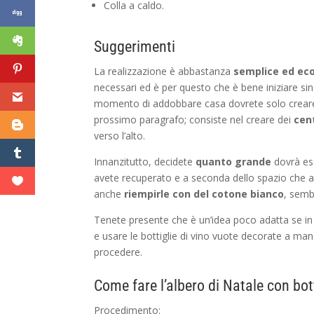
Colla a caldo.
Suggerimenti
La realizzazione è abbastanza
semplice ed ec
necessari ed è per questo che è bene iniziare sin
momento di addobbare casa dovrete solo creare
prossimo paragrafo; consiste nel creare dei
cent
verso l’alto.
Innanzitutto, decidete
quanto grande
dovrà ess
avete recuperato e a seconda dello spazio che ave
anche
riempirle con del cotone bianco
, semb
Tenete presente che è un’idea poco adatta se in 
e usare le bottiglie di vino vuote decorate a ma
procedere.
Come fare l’albero di Natale con bott
Procedimento: