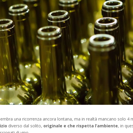
 ci sembra una ricorrenza ancora lontana, ma in realtà mancano solo 4 
izio
diverso dal solito,
originale e che rispetta l’ambiente
, in que
ssionati di vino.