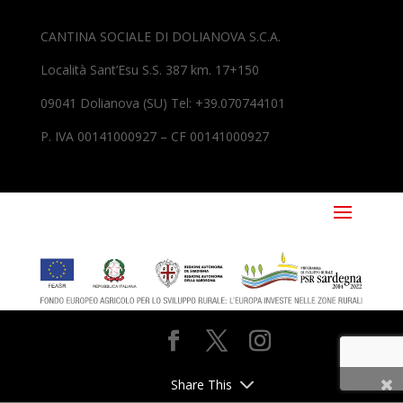
CANTINA SOCIALE DI DOLIANOVA S.C.A.
Località Sant’Esu S.S. 387 km. 17+150
09041 Dolianova (SU) Tel: +39.070744101
P. IVA 00141000927 – CF 00141000927
Share This