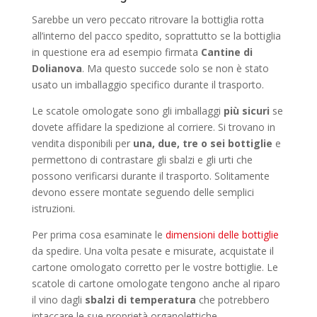
Sarebbe un vero peccato ritrovare la bottiglia rotta
all’interno del pacco spedito, soprattutto se la bottiglia
in questione era ad esempio firmata
Cantine di
Dolianova
. Ma questo succede solo se non è stato
usato un imballaggio specifico durante il trasporto.
Le scatole omologate sono gli imballaggi
più sicuri
se
dovete affidare la spedizione al corriere. Si trovano in
vendita disponibili per
una, due, tre o sei bottiglie
e
permettono di contrastare gli sbalzi e gli urti che
possono verificarsi durante il trasporto. Solitamente
devono essere montate seguendo delle semplici
istruzioni.
Per prima cosa esaminate le
dimensioni delle bottiglie
da spedire. Una volta pesate e misurate, acquistate il
cartone omologato corretto per le vostre bottiglie. Le
scatole di cartone omologate tengono anche al riparo
il vino dagli
sbalzi di temperatura
che potrebbero
intaccare le sue proprietà organolettiche.