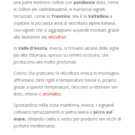
una parte esistono colline con
pendenze
dolci, come
le colline del Valdobbiadene, e numerosi vigneti
terrazzati, come in
Trentino
. Ma è la
Valtellina
a
ospitare la più vasta area di viticoltura alpina italiana,
con vigneti che si aggrappano ai pendii montani grazie
alla dedizione dei
viticoltori
.
In
Valle D’Aosta
, invece, si trovano alcune delle vigne
più alte d’Europa, spesso su terreni scoscesi, che
producono vini molto profumati.
Coloro che praticano la viticoltura eroica in montagna,
affrontano climi rigidi e temperature basse e, proprio
grazie a queste temperature, riescono a ottenere vini
dolci, intensi e
aromatici
.
Spostandosi nella zona marittima, invece, i vignaioli
coltivano terrazzamenti in pietra lavica a
picco sul
mare
, sfidando caldo e vento per produrre vini ricchi di
profumi mediterranei.