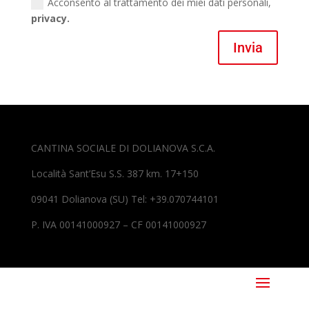
Acconsento al trattamento dei miei dati personali,
privacy.
Invia
CANTINA SOCIALE DI DOLIANOVA S.C.A.
Località Sant’Esu S.S. 387 km. 17+150
09041 Dolianova (SU) Tel: +39.070744101
P. IVA 00141000927 – CF 00141000927