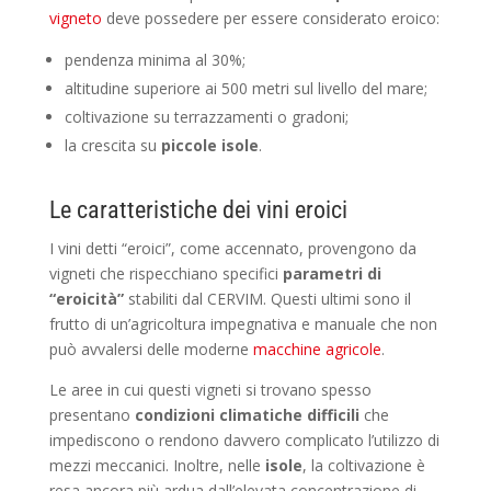
vigneto
deve possedere per essere considerato eroico:
pendenza minima al 30%;
altitudine superiore ai 500 metri sul livello del mare;
coltivazione su terrazzamenti o gradoni;
la crescita su
piccole isole
.
Le caratteristiche dei vini eroici
I vini detti “eroici”, come accennato, provengono da
vigneti che rispecchiano specifici
parametri di
“eroicità”
stabiliti dal CERVIM. Questi ultimi sono il
frutto di un’agricoltura impegnativa e manuale che non
può avvalersi delle moderne
macchine agricole
.
Le aree in cui questi vigneti si trovano spesso
presentano
condizioni climatiche difficili
che
impediscono o rendono davvero complicato l’utilizzo di
mezzi meccanici. Inoltre, nelle
isole
, la coltivazione è
resa ancora più ardua dall’elevata concentrazione di