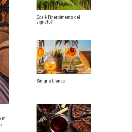
Cos'è l'inerbimento del
vigneto?
Sangria bianca
 in
no