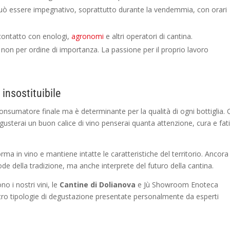
 può essere impegnativo, soprattutto durante la vendemmia, con orari
o contatto con enologi,
agronomi
e altri operatori di cantina.
on per ordine di importanza. La passione per il proprio lavoro
 insostituibile
l consumatore finale ma è determinante per la qualità di ogni bottiglia. 
gusterai un buon calice di vino penserai quanta attenzione, cura e fat
forma in vino e mantiene intatte le caratteristiche del territorio. Ancora
tode della tradizione, ma anche interprete del futuro della cantina.
o i nostri vini, le
Cantine di Dolianova
e Jù Showroom Enoteca
tro tipologie di degustazione presentate personalmente da esperti