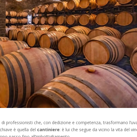
oro di professionisti che, con dedizione e competenza, trasformano l’uva
 chiave è quella del
cantiniere
: è lui che segue da vicino la vita del vi
o passo fino all’imbottigliamento.