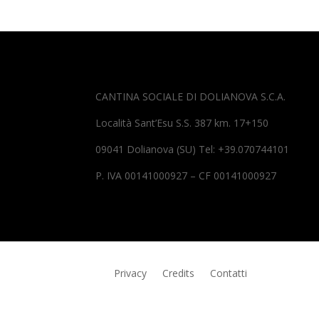
CANTINA SOCIALE DI DOLIANOVA S.C.A.
Località Sant’Esu S.S. 387 km. 17+150
09041 Dolianova (SU) Tel: +39.070744101
P. IVA 00141000927 – CF 00141000927
Privacy
Credits
Contatti