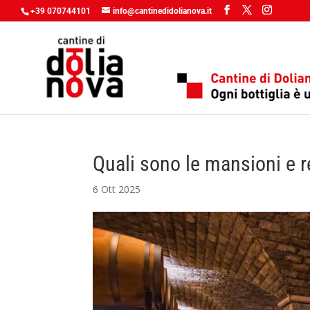
+39 070744101
info@cantinedidolianova.it
Quali sono le mansioni e r
6 Ott 2025