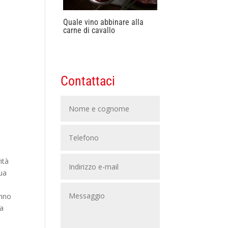
Quale vino abbinare alla
carne di cavallo
Contattaci
ità
sua
anno
ma