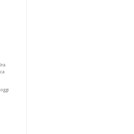
Ora
ica
 oggi