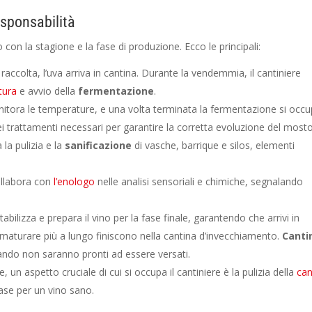
esponsabilità
 con la stagione e la fase di produzione. Ecco le principali:
 raccolta, l’uva arriva in cantina. Durante la vendemmia, il cantiniere
tura
e avvio della
fermentazione
.
nitora le temperature, e una volta terminata la fermentazione si occ
dei trattamenti necessari per garantire la corretta evoluzione del mosto
a la pulizia e la
sanificazione
di vasche, barrique e silos, elementi
ollabora con
l’enologo
nelle analisi sensoriali e chimiche, segnalando
, stabilizza e prepara il vino per la fase finale, garantendo che arrivi in
di maturare più a lungo finiscono nella cantina d’invecchiamento.
Cantin
ndo non saranno pronti ad essere versati.
ne, un aspetto cruciale di cui si occupa il cantiniere è la pulizia della
can
ase per un vino sano.