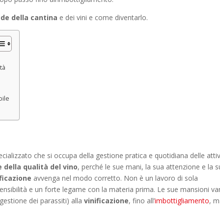
de della cantina
e dei vini e come diventarlo.
tà
bile
pecializzato che si occupa della gestione pratica e quotidiana delle attiv
 della qualità del vino
, perché le sue mani, la sua attenzione e la 
ificazione
avvenga nel modo corretto. Non è un lavoro di sola
sensibilità e un forte legame con la materia prima. Le sue mansioni v
estione dei parassiti) alla
vinificazione
, fino all’
imbottigliamento
, 