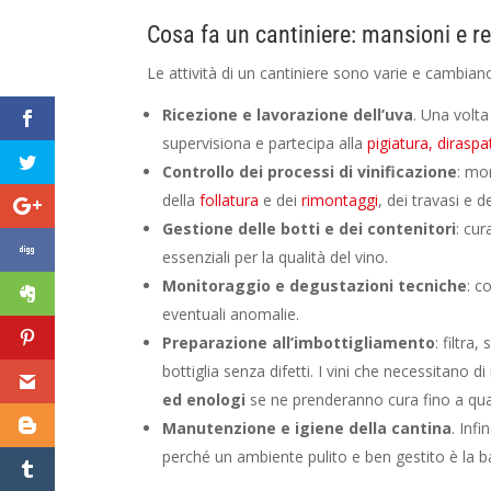
Cosa fa un cantiniere: mansioni e r
Le attività di un cantiniere sono varie e cambiano
Ricezione e lavorazione dell’uva
. Una volta
supervisiona e partecipa alla
pigiatura, diraspa
Controllo dei processi di vinificazione
: mo
della
follatura
e dei
rimontaggi
, dei travasi e 
Gestione delle botti e dei contenitori
: cur
essenziali per la qualità del vino.
Monitoraggio e degustazioni tecniche
: c
eventuali anomalie.
Preparazione all’imbottigliamento
: filtra
bottiglia senza difetti. I vini che necessitano 
ed enologi
se ne prenderanno cura fino a qua
Manutenzione e igiene della cantina
. Infi
perché un ambiente pulito e ben gestito è la b