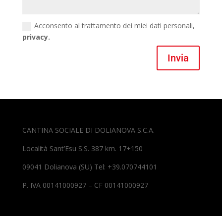
Acconsento al trattamento dei miei dati personali,
privacy.
Invia
CANTINA SOCIALE DI DOLIANOVA S.C.A.
Località Sant’Esu S.S. 387 km. 17+150
09041 Dolianova (SU) Tel: +39.070744101
P. IVA 00141000927 – CF 00141000927