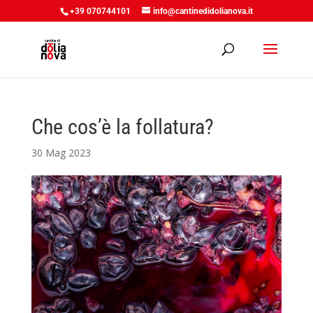
+39 070744101
info@cantinedidolianova.it
Che cos’è la follatura?
30 Mag 2023