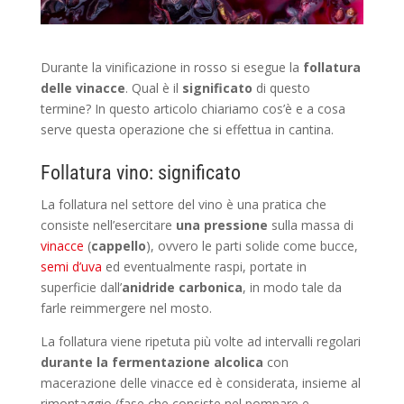
Durante la vinificazione in rosso si esegue la
follatura
delle vinacce
. Qual è il
significato
di questo
termine? In questo articolo chiariamo cos’è e a cosa
serve questa operazione che si effettua in cantina.
Follatura vino: significato
La follatura nel settore del vino è una pratica che
consiste nell’esercitare
una pressione
sulla massa di
vinacce
(
cappello
), ovvero le parti solide come bucce,
semi d’uva
ed eventualmente raspi, portate in
superficie dall’
anidride carbonica
, in modo tale da
farle reimmergere nel mosto.
La follatura viene ripetuta più volte ad intervalli regolari
durante la fermentazione alcolica
con
macerazione delle vinacce ed è considerata, insieme al
rimontaggio (fase che consiste nel pompare e