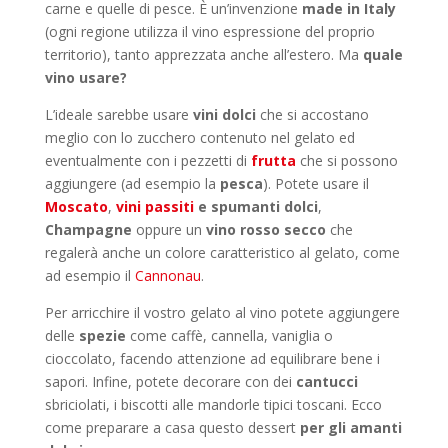
carne e quelle di pesce. È un’invenzione
made in Italy
(ogni regione utilizza il vino espressione del proprio
territorio), tanto apprezzata anche all’estero. Ma
quale
vino usare?
L’ideale sarebbe usare
vini dolci
che si accostano
meglio con lo zucchero contenuto nel gelato ed
eventualmente con i pezzetti di
frutta
che si possono
aggiungere (ad esempio la
pesca
). Potete usare il
Moscato
,
vini passiti
e spumanti dolci
,
Champagne
oppure un
vino rosso secco
che
regalerà anche un colore caratteristico al gelato, come
ad esempio il
Cannonau
.
Per arricchire il vostro gelato al vino potete aggiungere
delle
spezie
come caffè, cannella, vaniglia o
cioccolato, facendo attenzione ad equilibrare bene i
sapori. Infine, potete decorare con dei
cantucci
sbriciolati, i biscotti alle mandorle tipici toscani. Ecco
come preparare a casa questo dessert
per gli amanti