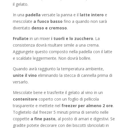
il gelato.
In una
padella
versate la panna e il
latte intero
e
mescolate
a fuoco basso
fino a quando non sarà
diventato
denso e cremoso
.
Frullate
in un mixer
i tuorli e lo zucchero
. La
consistenza dovrà risultare simile a una crema.
Aggiungete questo composto nella padella con il latte
e scaldate leggermente. Non dovrà bollire.
Quando avrà raggiunto la temperatura ambiente,
unite il vino
eliminando la stecca di cannella prima di
versarlo.
Mescolate bene e trasferite il gelato al vino in un
contenitore
coperto con un foglio di pellicola
trasparente e mettete nel
freezer
per almeno 2 ore
.
Toglietelo dal freezer 5 minuti prima di servirlo nelle
coppette
a fine pasto
, al posto di amari e digestivi. Se
gradite potete decorare con dei biscotti sbriciolati in