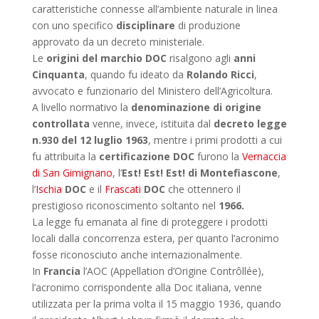
caratteristiche connesse all’ambiente naturale in linea
con uno specifico
disciplinare
di produzione
approvato da un decreto ministeriale.
Le
origini del marchio DOC
risalgono agli
anni
Cinquanta
, quando fu ideato da
Rolando Ricci
,
avvocato e funzionario del Ministero dell’Agricoltura.
A livello normativo la
denominazione di origine
controllata
venne, invece, istituita dal
decreto legge
n.930 del 12 luglio 1963
, mentre i primi prodotti a cui
fu attribuita la
certificazione
DOC
furono la
Vernaccia
di San Gimignano
, l’
Est! Est! Est! di Montefiascone
,
l’
Ischia
DOC
e il
Frascati
DOC
che ottennero il
prestigioso riconoscimento soltanto nel
1966.
La legge fu emanata al fine di proteggere i prodotti
locali dalla concorrenza estera, per quanto l’acronimo
fosse riconosciuto anche internazionalmente.
In
Francia
l’AOC (Appellation d’Origine Contrôllée),
l’acronimo corrispondente alla Doc italiana, venne
utilizzata per la prima volta il 15 maggio 1936, quando