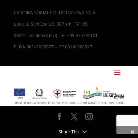
CANTINA SOCIALE DI DOLIANOVA S.C.A.
Località Sant’Esu S.S. 387 km. 17+150
09041 Dolianova (SU) Tel: +39.070744101
P. IVA 00141000927 – CF 00141000927
Share This