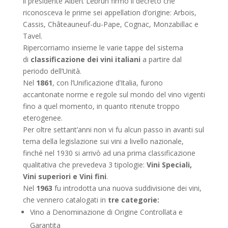
il presidente Albert Lebrun firmò il decreto che
riconosceva le prime sei appellation d’origine: Arbois,
Cassis, Châteauneuf-du-Pape, Cognac, Monzabillac e
Tavel.
Ripercorriamo insieme le varie tappe del sistema
di
classificazione dei vini italiani
a partire dal
periodo dell’Unità.
Nel
1861
, con l’Unificazione d’Italia, furono
accantonate norme e regole sul mondo del vino vigenti
fino a quel momento, in quanto ritenute troppo
eterogenee.
Per oltre settant’anni non vi fu alcun passo in avanti sul
tema della legislazione sui vini a livello nazionale,
finché nel 1930 si arrivò ad una prima classificazione
qualitativa che prevedeva 3 tipologie:
Vini Speciali,
Vini superiori e Vini fini
.
Nel
1963
fu introdotta una nuova suddivisione dei vini,
che vennero catalogati in
tre categorie:
Vino a Denominazione di Origine Controllata e
Garantita