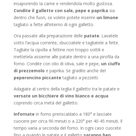
insaporendo la carne e rendendola molto gustosa.
Condite il galletto con sale, pepe e paprika
sia
dentro che fuori, se volete potete inserire
un limone
tagliato a fette all’interno di ogni galletto.
Ora passate alla preparazione delle
patate
. Lavatele
sotto l’acqua corrente, sbucciatele e tagliatele a fette.
Tagliate la cipolla a fettine non troppo sottili e
mettetela assieme alle patate dentro a una pirofila da
forno. Condite con olio di oliva, sale e pepe,
un ciuffo
di prezzemolo
e paprika. Se gradite anche del
peperoncino piccante
tagliato a pezzetti.
Adagiate al centro della teglia il galletto tra le patate e
versate un bicchiere di vino bianco e acqua
coprendo circa metà del galletto.
Infornate
in forno preriscaldato a 180° e lasciate
cuocere per circa 90 minuti o a 220° per 40-45 minuti. Il
tempo varia a seconda del forno. In ogni caso cuocete
fino a quando le patate e il galletto
saranno ben