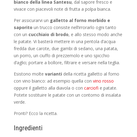
bianco della linea Santesu
, dal sapore fresco e
vivace con piacevoli note di frutta a polpa bianca.
Per assicurarvi un
galletto al forno morbido e
saporito
un trucco consiste nell’irrorarlo ogni tanto
con un
cucchiaio di brodo
, e allo stesso modo anche
le patate. Vi basterà mettere in una pentola d’acqua
fredda due carote, due gambi di sedano, una patata,
un porro, un ciuffo di prezzemolo e uno spicchio
d’aglio; portare a bollore, filtrare e versare nella teglia.
Esistono molte
varianti
della ricetta galletto al forno
con vino bianco: ad esempio quella con
vino rosso
oppure il galletto alla diavola o con
carciofi
e patate.
Potete sostituire le patate con un contorno di insalata
verde.
Pronti? Ecco la ricetta.
Ingredienti