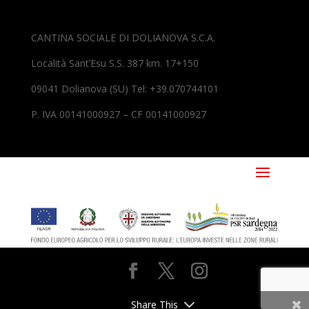
CANTINA SOCIALE DI DOLIANOVA S.C.A.
Località Sant’Esu S.S. 387 km. 17+150
09041 Dolianova (SU) Tel: +39.070744101
P. IVA 00141000927 – CF 00141000927
Share This