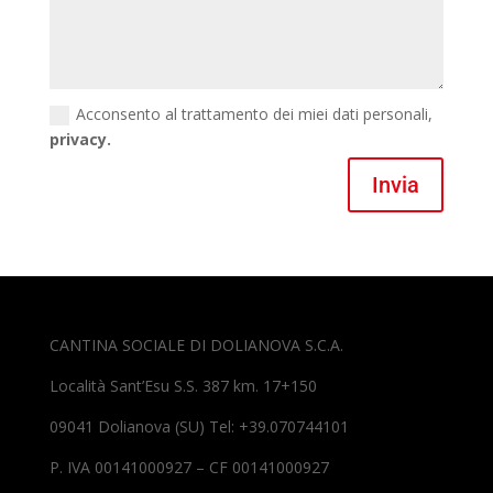
Acconsento al trattamento dei miei dati personali,
privacy.
Invia
CANTINA SOCIALE DI DOLIANOVA S.C.A.
Località Sant’Esu S.S. 387 km. 17+150
09041 Dolianova (SU) Tel: +39.070744101
P. IVA 00141000927 – CF 00141000927