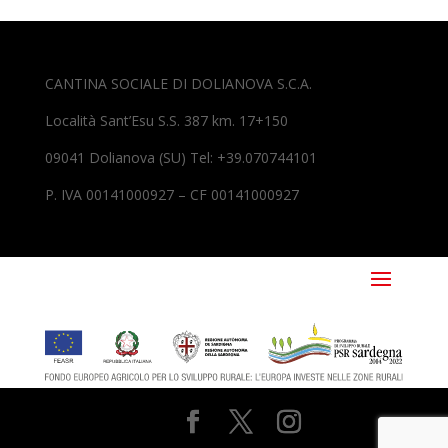
CANTINA SOCIALE DI DOLIANOVA S.C.A.
Località Sant’Esu S.S. 387 km. 17+150
09041 Dolianova (SU) Tel: +39.070744101
P. IVA 00141000927 – CF 00141000927