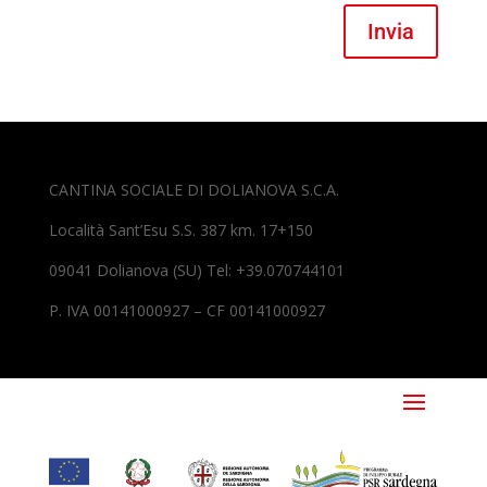
Invia
CANTINA SOCIALE DI DOLIANOVA S.C.A.
Località Sant’Esu S.S. 387 km. 17+150
09041 Dolianova (SU) Tel: +39.070744101
P. IVA 00141000927 – CF 00141000927