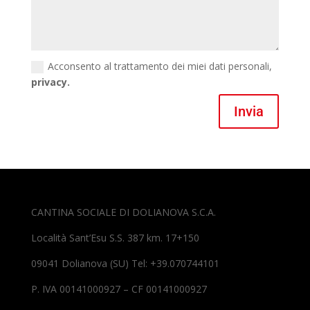
Acconsento al trattamento dei miei dati personali,
privacy.
Invia
CANTINA SOCIALE DI DOLIANOVA S.C.A.
Località Sant’Esu S.S. 387 km. 17+150
09041 Dolianova (SU) Tel: +39.070744101
P. IVA 00141000927 – CF 00141000927