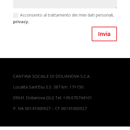
Acconsento al trattamento dei miei dati personali,
privacy.
Invia
CANTINA SOCIALE DI DOLIANOVA S.C.A.
Località Sant’Esu S.S. 387 km. 17+150
09041 Dolianova (SU) Tel: +39.070744101
P. IVA 00141000927 – CF 00141000927