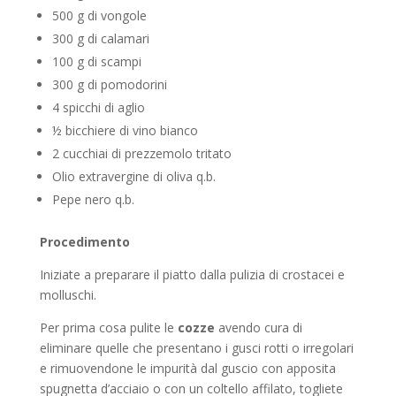
500 g di vongole
300 g di calamari
100 g di scampi
300 g di pomodorini
4 spicchi di aglio
½ bicchiere di vino bianco
2 cucchiai di prezzemolo tritato
Olio extravergine di oliva q.b.
Pepe nero q.b.
Procedimento
Iniziate a preparare il piatto dalla pulizia di crostacei e
molluschi.
Per prima cosa pulite le
cozze
avendo cura di
eliminare quelle che presentano i gusci rotti o irregolari
e rimuovendone le impurità dal guscio con apposita
spugnetta d’acciaio o con un coltello affilato, togliete