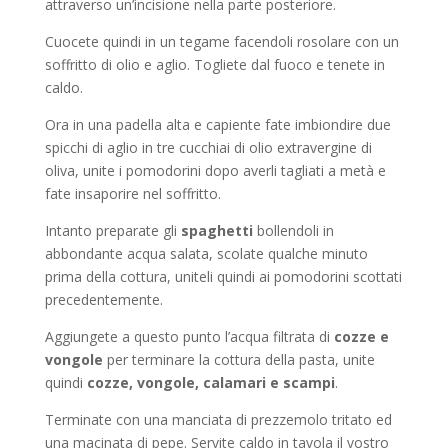
attraverso un’incisione nella parte posteriore.
Cuocete quindi in un tegame facendoli rosolare con un
soffritto di olio e aglio. Togliete dal fuoco e tenete in
caldo.
Ora in una padella alta e capiente fate imbiondire due
spicchi di aglio in tre cucchiai di olio extravergine di
oliva, unite i pomodorini dopo averli tagliati a metà e
fate insaporire nel soffritto.
Intanto preparate gli
spaghetti
bollendoli in
abbondante acqua salata, scolate qualche minuto
prima della cottura, uniteli quindi ai pomodorini scottati
precedentemente.
Aggiungete a questo punto l’acqua filtrata di
cozze e
vongole
per terminare la cottura della pasta, unite
quindi
cozze, vongole, calamari e scampi
.
Terminate con una manciata di prezzemolo tritato ed
una macinata di pepe. Servite caldo in tavola il vostro