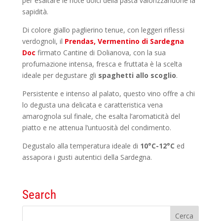
per esaltare le note dolci della pasta valorizzandone la
sapidità.
Di colore giallo paglierino tenue, con leggeri riflessi
verdognoli, il
Prendas, Vermentino
di Sardegna
Doc
firmato Cantine di Dolianova, con la sua
profumazione intensa, fresca e fruttata è la scelta
ideale per degustare gli
spaghetti allo scoglio
.
Persistente e intenso al palato, questo vino offre a chi
lo degusta una delicata e caratteristica vena
amarognola sul finale, che esalta l’aromaticità del
piatto e ne attenua l’untuosità del condimento.
Degustalo alla temperatura ideale di
10°C-12°C
ed
assapora i gusti autentici della Sardegna.
Search