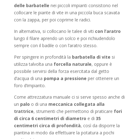
delle barbatelle
nei piccoli impianti consistono nel
collocare le piante di vite in una piccola buca scavata
con la zappa, per poi coprirne le radici.
In alternativa, si collocano le talee di viti
con l’aratro
lungo il filare aprendo un solco e poi richiudendolo
sempre con il badile o con l’aratro stesso.
Per spingere in profondità la
barbatella di vite
si
utilizza talvolta una
forcella naturale
, oppure è
possibile servirsi della forza esercitata dal getto
d’acqua di una
pompa a pressione
per ottenere un
foro d’impianto.
Come attrezzatura manuale ci si serve spesso anche di
un
palo
o di una
meccanica collegata alla
trattrice
, strumenti che permettono di praticare
fori
di circa 6 centimetri di diametro
e di
35
centimetri circa di profondità
, così da disporre la
piantina in modo da effettuare la potatura a pochi