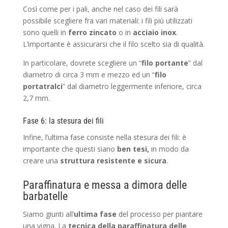
Così come per i pali, anche nel caso dei fili sarà
possibile scegliere fra vari materiali: i fili più utilizzati
sono quelli in
ferro zincato
o in
acciaio inox
.
L’importante è assicurarsi che il filo scelto sia di qualità.
In particolare, dovrete scegliere un “
filo portante
” dal
diametro di circa 3 mm e mezzo ed un “
filo
portatralci
” dal diametro leggermente inferiore, circa
2,7 mm.
Fase 6: la stesura dei fili
Infine, l’ultima fase consiste nella stesura dei fili: è
importante che questi siano
ben tesi,
in modo da
creare una
struttura resistente e sicura
.
Paraffinatura e messa a dimora delle
barbatelle
Siamo giunti all’
ultima fase
del processo per piantare
una vigna. La
tecnica della paraffinatura delle