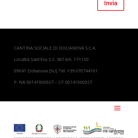
Invia
CANTINA SOCIALE DI DOLIANOVA S.C.A.
Località Sant’Esu S.S. 387 km. 17+150
09041 Dolianova (SU) Tel: +39.070744101
P. IVA 00141000927 – CF 00141000927