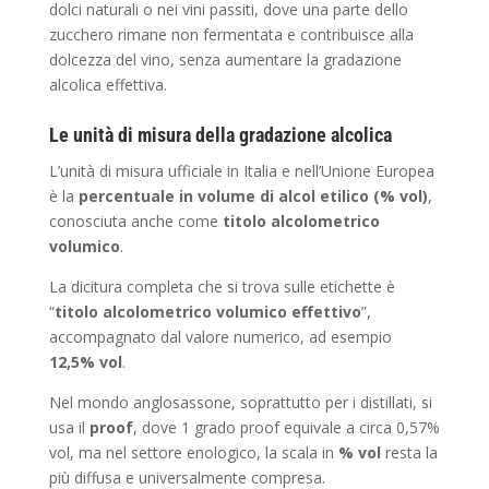
dolci naturali o nei vini passiti, dove una parte dello
zucchero rimane non fermentata e contribuisce alla
dolcezza del vino, senza aumentare la gradazione
alcolica effettiva.
Le unità di misura della gradazione alcolica
L’unità di misura ufficiale in Italia e nell’Unione Europea
è la
percentuale in volume di alcol etilico (% vol)
,
conosciuta anche come
titolo alcolometrico
volumico
.
La dicitura completa che si trova sulle etichette è
“
titolo alcolometrico volumico effettivo
”,
accompagnato dal valore numerico, ad esempio
12,5% vol
.
Nel mondo anglosassone, soprattutto per i distillati, si
usa il
proof
, dove 1 grado proof equivale a circa 0,57%
vol, ma nel settore enologico, la scala in
% vol
resta la
più diffusa e universalmente compresa.