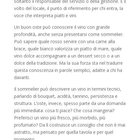
soltanto il responsabile del servizio o della gestione. È il
volto del locale, il punto di riferimento per chi entra, la
voce che interpreta piatti e vini.
Un buon oste può conoscere il vino con grande
profondità, anche senza presentarsi come sommelier.
Può sapere quale rosso servire con una carne alla
brace, quale bianco valorizza un piatto di mare, quale
vino dolce accompagnare a un dessert secco o a un
dolce della tradizione. Ma la sua forza sta nel tradurre
questa conoscenza in parole semplici, adatte a chi ha
davanti.
Il sommelier può descrivere un vino in termini tecnici,
parlando di bouquet, acidità, tannino, persistenza e
struttura. L’oste, invece, spesso parte da una domanda
più immediata: cosa ti piace? Che cosa mangerai?
Preferisci un vino più fresco, più morbido, più
profumato? Da lì costruisce un consiglio che non è mai
astratto, ma pensato per quella tavola e per quel
momento.