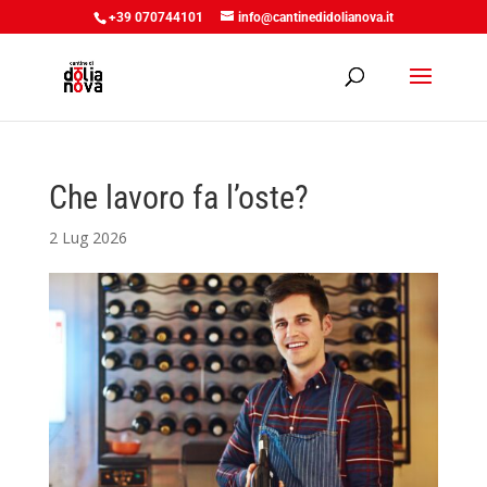
+39 070744101
info@cantinedidolianova.it
Che lavoro fa l’oste?
2 Lug 2026