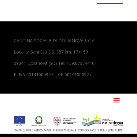
CANTINA SOCIALE DI DOLIANOVA S.C.A.
Località Sant’Esu S.S. 387 km. 17+150
09041 Dolianova (SU) Tel: +39.070744101
P. IVA 00141000927 – CF 00141000927