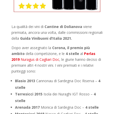
La qualità dei vini di
Cantine di Dolianova
viene
premiata, ancora una volta, dalle commissioni regionali
della
Guida
Vinibuoni d’Italia 2021.
Dopo aver assegnato la
Corona, il premio più
ambito
della competizione, e le
4 stelle
al
Perlas
2019
Nuragus di Cagliari Doc
, le giurie hanno deciso di
premiare altri 4 nostri vini. I vini premiati e i relativi
punteggi sono:
Blasio 2013
Cannonau di Sardegna Doc Riserva –
4
stelle
Terresicci 2015
Isola dei Nuraghi IGT Rosso –
4
stelle
Arenada
2017
Monica di Sardegna Doc –
4 stelle
Montesicci
2018
Nasco di Cagliari Doc –
4 stelle