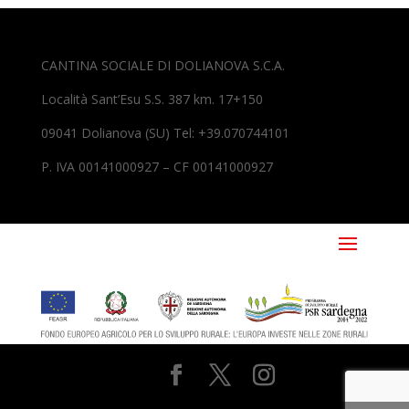
CANTINA SOCIALE DI DOLIANOVA S.C.A.
Località Sant’Esu S.S. 387 km. 17+150
09041 Dolianova (SU) Tel: +39.070744101
P. IVA 00141000927 – CF 00141000927