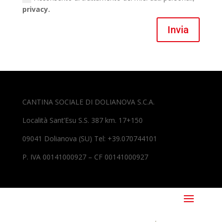
privacy.
Invia
CANTINA SOCIALE DI DOLIANOVA S.C.A.
Località Sant’Esu S.S. 387 km. 17+150
09041 Dolianova (SU) Tel: +39.070744101
P. IVA 00141000927 – CF 00141000927