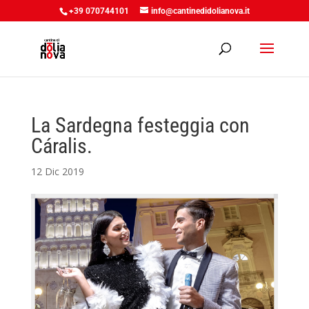
+39 070744101
info@cantinedidolianova.it
La Sardegna festeggia con
Cáralis.
12 Dic 2019